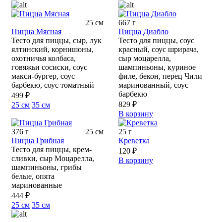
25 см
667 г
Пицца Мясная
Пицца Диабло
Тесто для пиццы, сыр, лук
Тесто для пиццы, соус
ялтинский, корнишоны,
красный, соус шрирача,
охотничья колбаса,
сыр моцарелла,
говяжьи сосиски, соус
шампиньоны, куриное
макси-бургер, соус
филе, бекон, перец Чили
барбекю, соус томатный
маринованный, соус
барбекю
499 ₽
829 ₽
25 см
35 см
В корзину
376 г
25 см
25 г
Пицца Грибная
Креветка
Тесто для пиццы, крем-
120 ₽
сливки, сыр Моцарелла,
В корзину
шампиньоны, грибы
белые, опята
маринованные
444 ₽
25 см
35 см