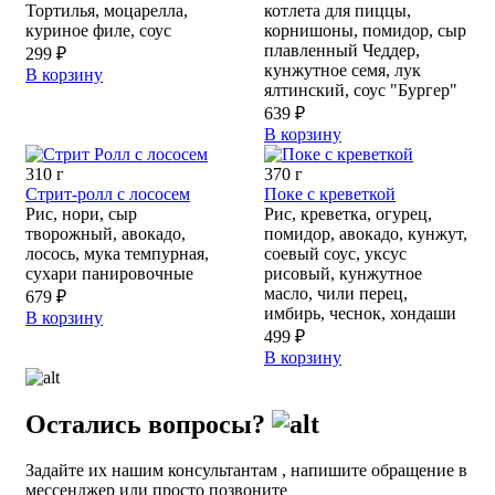
Тортилья, моцарелла,
котлета для пиццы,
куриное филе, соус
корнишоны, помидор, сыр
плавленный Чеддер,
299 ₽
кунжутное семя, лук
В корзину
ялтинский, соус "Бургер"
639 ₽
В корзину
310 г
370 г
Стрит-ролл с лососем
Поке с креветкой
Рис, нори, сыр
Рис, креветка, огурец,
творожный, авокадо,
помидор, авокадо, кунжут,
лосось, мука темпурная,
соевый соус, уксус
сухари панировочные
рисовый, кунжутное
масло, чили перец,
679 ₽
имбирь, чеснок, хондаши
В корзину
499 ₽
В корзину
Остались вопросы?
Задайте их нашим консультантам , напишите обращение в
мессенджер или просто позвоните